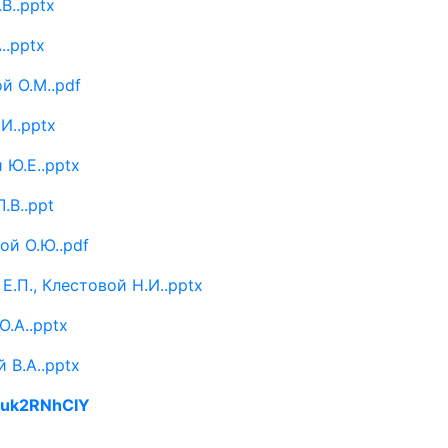
В..pptx
..pptx
й О.М..pdf
И..pptx
 Ю.Е..pptx
.В..ppt
ой О.Ю..pdf
Е.П., Клестовой Н.И..pptx
Ю.А..pptx
 В.А..pptx
YUuk2RNhCIY