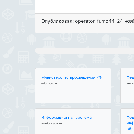
Опубликовал: operator_fumo44
,
24 ноя
Министерство просвещения РФ
Фед
edu.gov.ru
www.
Информационная система
Фед
инф
window.edu.ru
обр