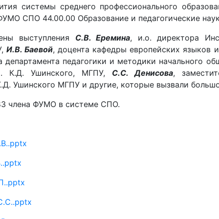
ития системы среднего профессионального образов
 ФУМО СПО 44.00.00 Образование и педагогические нау
лены выступления
С.В. Еремина
, и.о. директора Ин
У,
И.В. Баевой
, доцента кафедры европейских языков и
ка департамента педагогики и методики начального об
м. К.Д. Ушинского, МГПУ,
С.С. Денисова
, замести
К.Д. Ушинского МГПУ и другие, которые вызвали боль
 83 члена ФУМО в системе СПО.
В..pptx
..pptx
П..pptx
.С..pptx