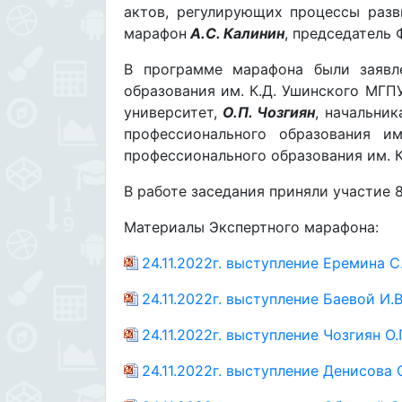
актов, регулирующих процессы разв
марафон
А.С. Калинин
, председатель
В программе марафона были заяв
образования им. К.Д. Ушинского МГП
университет,
О.П. Чозгиян
, начальни
профессионального образования и
профессионального образования им. 
В работе заседания приняли участие
Материалы Экспертного марафона:
24.11.2022г. выступление Еремина С.
24.11.2022г. выступление Баевой И.В
24.11.2022г. выступление Чозгиян О.
24.11.2022г. выступление Денисова С