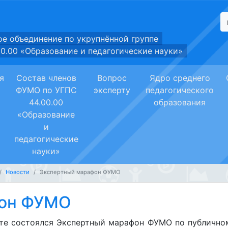
е объединение по укрупнённой группе
0.00 «Образование и педагогические науки»
я
Состав членов
Вопрос
Ядро среднего
ФУМО по УГПС
эксперту
педагогического
44.00.00
образования
«Образование
и
педагогические
науки»
Новости
Экспертный марафон ФУМО
фон ФУМО
те состоялся Экспертный марафон ФУМО по публично